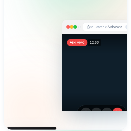
saludtech.cl
/videoconsulta
12:56
EN VIVO
HEMOS APARECIDO EN
DIARIO FINANCIERO · LA TERCERA