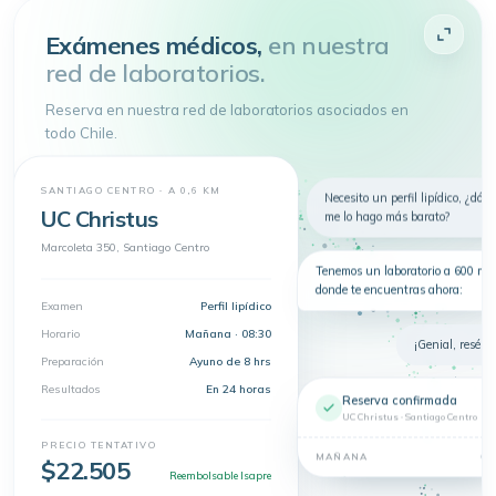
Atenderme
Exámenes médicos,
en nuestra
red de laboratorios.
4.9 de 5
· + 150.000 pacientes atendidos
Toda tu salud en
un
solo lugar
Reserva en nuestra red de laboratorios asociados en
Telemedicina, consultas
todo Chile.
presenciales y exámenes en un solo
lugar.
Nuevo
Telemedicina
Síntomas
Exámenes
SANTIAGO CENTRO · A 0,6 KM
Necesito un perfil lipídico, ¿dón
UC Christus
me lo hago más barato?
Dermatología
Marcoleta 350, Santiago Centro
Tenemos un laboratorio a 600 m 
donde te encuentras ahora:
Examen
Perfil lipídico
Horario
Mañana · 08:30
¡Genial, resérva
Preparación
Ayuno de 8 hrs
Resultados
En 24 horas
Reserva confirmada
UC Christus · Santiago Centro
PRECIO TENTATIVO
08
MAÑANA
$22.505
Reembolsable Isapre