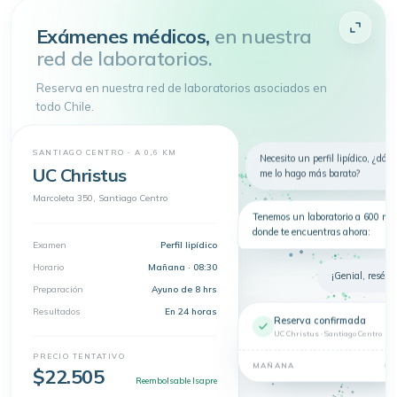
Atenderme
Exámenes médicos,
en nuestra
red de laboratorios.
4.9 de 5
· + 150.000 pacientes atendidos
Toda tu salud en
un
solo lugar
Reserva en nuestra red de laboratorios asociados en
Telemedicina, consultas
todo Chile.
presenciales y exámenes en un solo
lugar.
Nuevo
Telemedicina
Síntomas
Exámenes
SANTIAGO CENTRO · A 0,6 KM
Necesito un perfil lipídico, ¿dón
UC Christus
me lo hago más barato?
Dermatología
Marcoleta 350, Santiago Centro
Tenemos un laboratorio a 600 m 
donde te encuentras ahora:
Examen
Perfil lipídico
Horario
Mañana · 08:30
¡Genial, resérva
Preparación
Ayuno de 8 hrs
Resultados
En 24 horas
Reserva confirmada
UC Christus · Santiago Centro
PRECIO TENTATIVO
08
MAÑANA
$22.505
Reembolsable Isapre