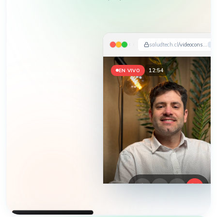
saludtech.cl
/videoconsulta
12:57
EN VIVO
HEMOS APARECIDO EN
DIARIO FINANCIERO · LA TERCERA