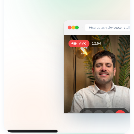
saludtech.cl
/videoconsulta
12:56
EN VIVO
HEMOS APARECIDO EN
DIARIO FINANCIERO · LA TERCERA