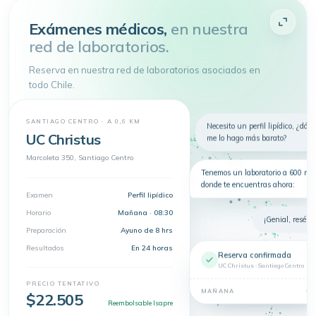
Atenderme
Exámenes médicos,
en nuestra
red de laboratorios.
4.9 de 5
· + 150.000 pacientes atendidos
Toda tu salud en
un
solo lugar
Reserva en nuestra red de laboratorios asociados en
Telemedicina, consultas
todo Chile.
presenciales y exámenes en un solo
lugar.
Nuevo
Telemedicina
Síntomas
Exámenes
SANTIAGO CENTRO · A 0,6 KM
Necesito un perfil lipídico, ¿dón
UC Christus
me lo hago más barato?
Dermatología
Marcoleta 350, Santiago Centro
Tenemos un laboratorio a 600 m 
donde te encuentras ahora:
Examen
Perfil lipídico
Horario
Mañana · 08:30
¡Genial, resérva
Preparación
Ayuno de 8 hrs
Resultados
En 24 horas
Reserva confirmada
UC Christus · Santiago Centro
PRECIO TENTATIVO
08
MAÑANA
$22.505
Reembolsable Isapre