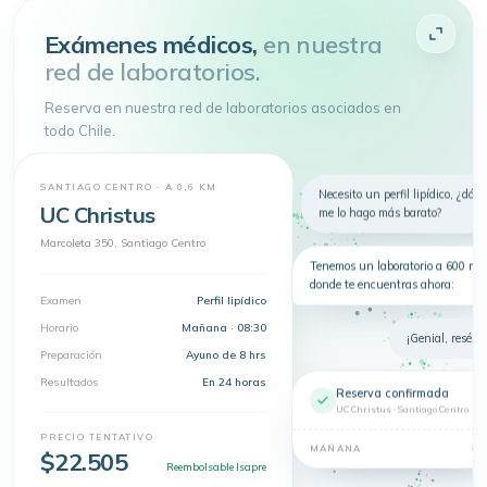
Atenderme
Exámenes médicos,
en nuestra
red de laboratorios.
4.9 de 5
· + 150.000 pacientes atendidos
Toda tu salud en
un
Reserva en nuestra red de laboratorios asociados en
solo lugar
todo Chile.
Telemedicina, consultas
presenciales y exámenes en un solo
lugar.
SANTIAGO CENTRO · A 0,6 KM
Nuevo
Necesito un perfil lipídico, ¿dón
Telemedicina
Síntomas
Exámenes
UC Christus
me lo hago más barato?
Dermatología
Marcoleta 350, Santiago Centro
Tenemos un laboratorio a 600 m 
donde te encuentras ahora:
Examen
Perfil lipídico
Horario
Mañana · 08:30
¡Genial, resérva
Preparación
Ayuno de 8 hrs
Resultados
En 24 horas
Reserva confirmada
UC Christus · Santiago Centro
PRECIO TENTATIVO
08
MAÑANA
$22.505
Reembolsable Isapre