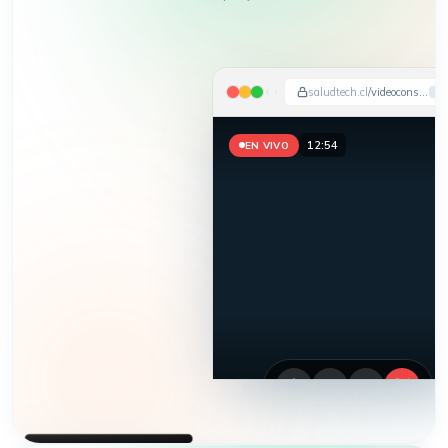
saludtech.cl
/videoconsulta
12:57
EN VIVO
HEMOS APARECIDO EN
DIARIO FINANCIERO · LA TERCERA