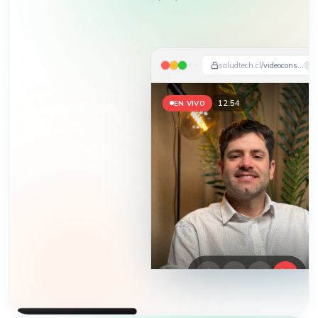
saludtech.cl
/videoconsulta
12:57
EN VIVO
HEMOS APARECIDO EN
DIARIO FINANCIERO · LA TERCERA