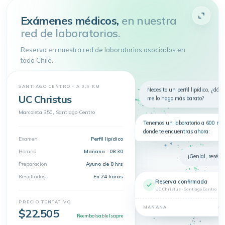
Atenderme
Exámenes médicos,
en nuestra
red de laboratorios.
4.9 de 5
· + 150.000 pacientes atendidos
Toda tu salud en
un
solo lugar
Reserva en nuestra red de laboratorios asociados en
Telemedicina, consultas
todo Chile.
presenciales y exámenes en un solo
lugar.
Nuevo
Telemedicina
Síntomas
Exámenes
SANTIAGO CENTRO · A 0,6 KM
Necesito un perfil lipídico, ¿dón
UC Christus
me lo hago más barato?
Dermatología
Marcoleta 350, Santiago Centro
Tenemos un laboratorio a 600 m 
donde te encuentras ahora:
Examen
Perfil lipídico
Horario
Mañana · 08:30
¡Genial, resérva
Preparación
Ayuno de 8 hrs
Resultados
En 24 horas
Reserva confirmada
UC Christus · Santiago Centro
PRECIO TENTATIVO
08
MAÑANA
$22.505
Reembolsable Isapre