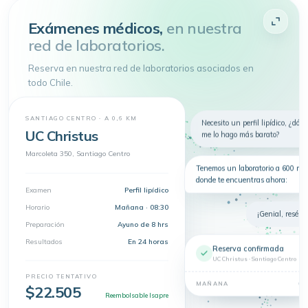
Atenderme
Exámenes médicos,
en nuestra
red de laboratorios.
4.9 de 5
· + 150.000 pacientes atendidos
Toda tu salud en
un
Reserva en nuestra red de laboratorios asociados en
solo lugar
todo Chile.
Telemedicina, consultas
presenciales y exámenes en un solo
lugar.
SANTIAGO CENTRO · A 0,6 KM
Nuevo
Necesito un perfil lipídico, ¿dón
Telemedicina
Síntomas
Exámenes
UC Christus
me lo hago más barato?
Dermatología
Marcoleta 350, Santiago Centro
Tenemos un laboratorio a 600 m 
donde te encuentras ahora:
Examen
Perfil lipídico
Horario
Mañana · 08:30
¡Genial, resérva
Preparación
Ayuno de 8 hrs
Resultados
En 24 horas
Reserva confirmada
UC Christus · Santiago Centro
PRECIO TENTATIVO
08
MAÑANA
$22.505
Reembolsable Isapre