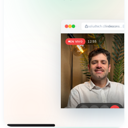
saludtech.cl
/videoconsulta
12:58
EN VIVO
HEMOS APARECIDO EN
DIARIO FINANCIERO · LA TERCERA