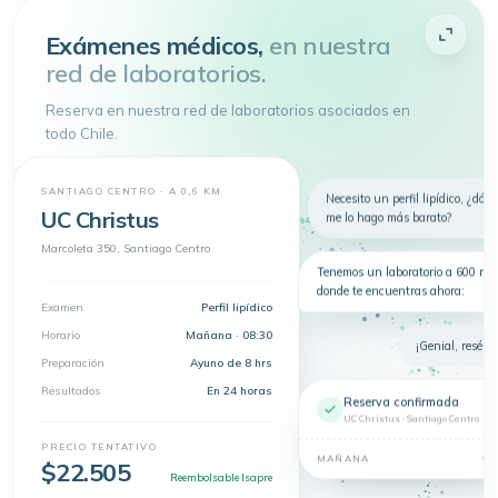
Atenderme
Exámenes médicos,
en nuestra
red de laboratorios.
4.9 de 5
· + 150.000 pacientes atendidos
Toda tu salud en
un
Reserva en nuestra red de laboratorios asociados en
solo lugar
todo Chile.
Telemedicina, consultas
presenciales y exámenes en un solo
lugar.
SANTIAGO CENTRO · A 0,6 KM
Nuevo
Necesito un perfil lipídico, ¿dón
Telemedicina
Síntomas
Exámenes
UC Christus
me lo hago más barato?
Dermatología
Marcoleta 350, Santiago Centro
Tenemos un laboratorio a 600 m 
donde te encuentras ahora:
Examen
Perfil lipídico
Horario
Mañana · 08:30
¡Genial, resérva
Preparación
Ayuno de 8 hrs
Resultados
En 24 horas
Reserva confirmada
UC Christus · Santiago Centro
PRECIO TENTATIVO
08
MAÑANA
$22.505
Reembolsable Isapre