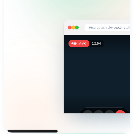
saludtech.cl
/videoconsulta
12:57
EN VIVO
HEMOS APARECIDO EN
DIARIO FINANCIERO · LA TERCERA