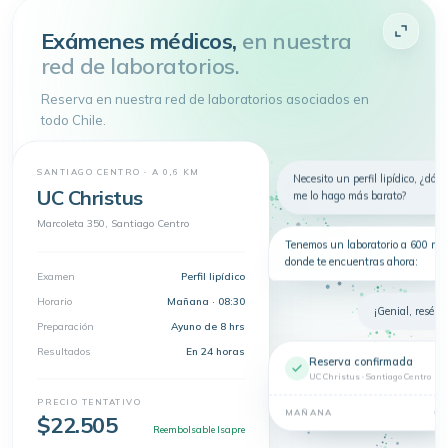
Atenderme
Exámenes médicos,
en nuestra
red de laboratorios.
4.9 de 5
· + 150.000 pacientes atendidos
Toda tu salud en
un
solo lugar
Reserva en nuestra red de laboratorios asociados en
Telemedicina, consultas
todo Chile.
presenciales y exámenes en un solo
lugar.
Nuevo
Telemedicina
Síntomas
Exámenes
SANTIAGO CENTRO · A 0,6 KM
Necesito un perfil lipídico, ¿dón
UC Christus
me lo hago más barato?
Dermatología
Marcoleta 350, Santiago Centro
Tenemos un laboratorio a 600 m 
donde te encuentras ahora:
Examen
Perfil lipídico
Horario
Mañana · 08:30
¡Genial, resérva
Preparación
Ayuno de 8 hrs
Resultados
En 24 horas
Reserva confirmada
UC Christus · Santiago Centro
PRECIO TENTATIVO
08
MAÑANA
$22.505
Reembolsable Isapre