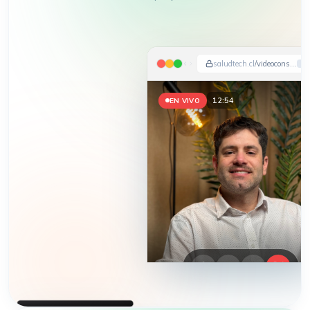
saludtech.cl
/videoconsulta
12:56
EN VIVO
HEMOS APARECIDO EN
DIARIO FINANCIERO · LA TERCERA