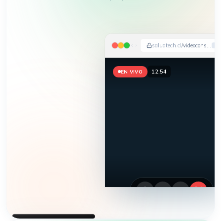
saludtech.cl
/videoconsulta
12:56
EN VIVO
HEMOS APARECIDO EN
DIARIO FINANCIERO · LA TERCERA