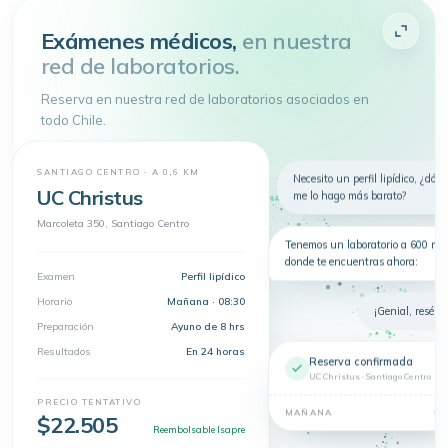
Atenderme
Exámenes médicos,
en nuestra
red de laboratorios.
4.9 de 5
· + 150.000 pacientes atendidos
Toda tu salud en
un
Reserva en nuestra red de laboratorios asociados en
solo lugar
todo Chile.
Telemedicina, consultas
presenciales y exámenes en un solo
lugar.
SANTIAGO CENTRO · A 0,6 KM
Nuevo
Necesito un perfil lipídico, ¿dón
Telemedicina
Síntomas
Exámenes
UC Christus
me lo hago más barato?
Dermatología
Marcoleta 350, Santiago Centro
Tenemos un laboratorio a 600 m 
donde te encuentras ahora:
Examen
Perfil lipídico
Horario
Mañana · 08:30
¡Genial, resérva
Preparación
Ayuno de 8 hrs
Resultados
En 24 horas
Reserva confirmada
UC Christus · Santiago Centro
PRECIO TENTATIVO
08
MAÑANA
$22.505
Reembolsable Isapre