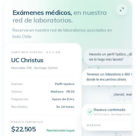
Atenderme
Exámenes médicos,
en nuestra
red de laboratorios.
4.9 de 5
· + 150.000 pacientes atendidos
Toda tu salud en
un
Reserva en nuestra red de laboratorios asociados en
solo lugar
todo Chile.
Telemedicina, consultas
presenciales y exámenes en un solo
lugar.
SANTIAGO CENTRO · A 0,6 KM
Nuevo
Necesito un perfil lipídico, ¿dón
Telemedicina
Síntomas
Exámenes
UC Christus
me lo hago más barato?
Dermatología
Marcoleta 350, Santiago Centro
Tenemos un laboratorio a 600 m 
donde te encuentras ahora:
Examen
Perfil lipídico
Horario
Mañana · 08:30
¡Genial, resérva
Preparación
Ayuno de 8 hrs
Resultados
En 24 horas
Reserva confirmada
UC Christus · Santiago Centro
PRECIO TENTATIVO
08
MAÑANA
$22.505
Reembolsable Isapre