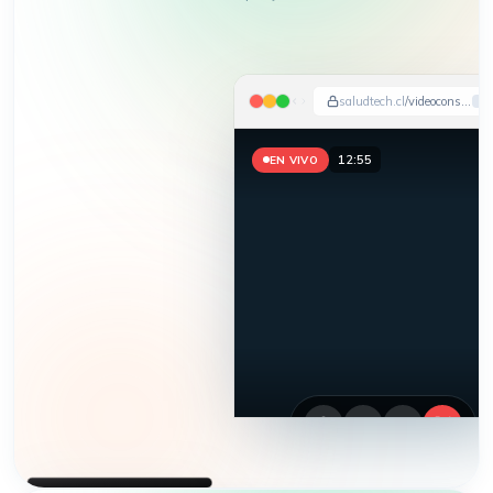
saludtech.cl
/videoconsulta
12:57
EN VIVO
HEMOS APARECIDO EN
DIARIO FINANCIERO · LA TERCERA