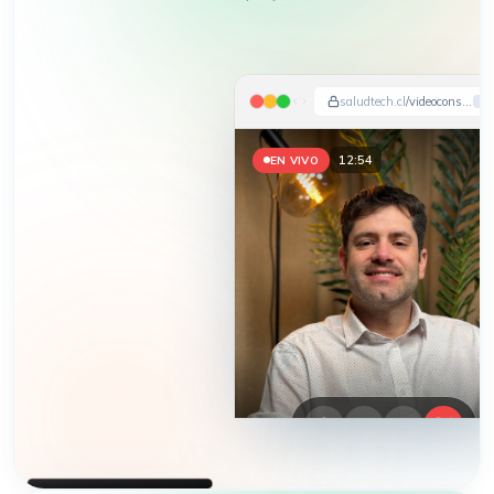
saludtech.cl
/videoconsulta
12:56
EN VIVO
HEMOS APARECIDO EN
DIARIO FINANCIERO · LA TERCERA