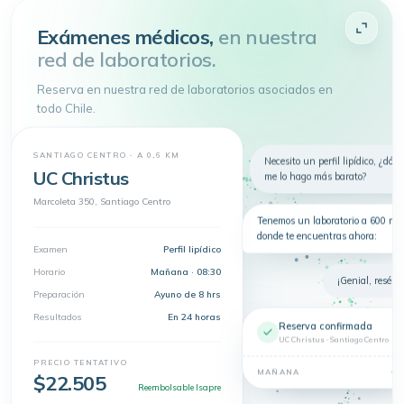
Atenderme
Exámenes médicos,
en nuestra
red de laboratorios.
4.9 de 5
· + 150.000 pacientes atendidos
Toda tu salud en
un
Reserva en nuestra red de laboratorios asociados en
solo lugar
todo Chile.
Telemedicina, consultas
presenciales y exámenes en un solo
lugar.
SANTIAGO CENTRO · A 0,6 KM
Nuevo
Necesito un perfil lipídico, ¿dón
Telemedicina
Síntomas
Exámenes
UC Christus
me lo hago más barato?
Dermatología
Marcoleta 350, Santiago Centro
Tenemos un laboratorio a 600 m 
donde te encuentras ahora:
Examen
Perfil lipídico
Horario
Mañana · 08:30
¡Genial, resérva
Preparación
Ayuno de 8 hrs
Resultados
En 24 horas
Reserva confirmada
UC Christus · Santiago Centro
PRECIO TENTATIVO
08
MAÑANA
$22.505
Reembolsable Isapre