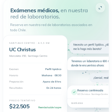
Atenderme
Exámenes médicos,
en nuestra
red de laboratorios.
4.9 de 5
· + 150.000 pacientes atendidos
Toda tu salud en
un
solo lugar
Reserva en nuestra red de laboratorios asociados en
Telemedicina, consultas
todo Chile.
presenciales y exámenes en un solo
lugar.
Nuevo
Telemedicina
Síntomas
Exámenes
SANTIAGO CENTRO · A 0,6 KM
Necesito un perfil lipídico, ¿dón
UC Christus
me lo hago más barato?
Dermatología
Marcoleta 350, Santiago Centro
Tenemos un laboratorio a 600 m 
donde te encuentras ahora:
Examen
Perfil lipídico
Horario
Mañana · 08:30
¡Genial, resérva
Preparación
Ayuno de 8 hrs
Resultados
En 24 horas
Reserva confirmada
UC Christus · Santiago Centro
PRECIO TENTATIVO
08
MAÑANA
$22.505
Reembolsable Isapre