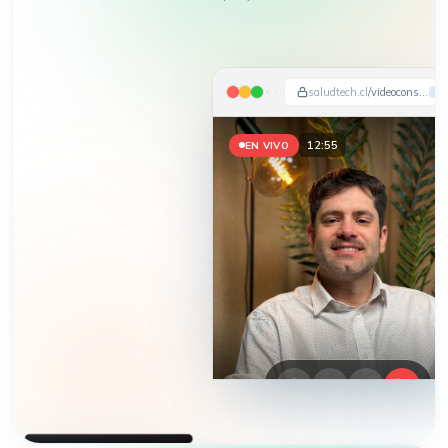
saludtech.cl
/videoconsulta
12:59
EN VIVO
HEMOS APARECIDO EN
DIARIO FINANCIERO · LA TERCERA