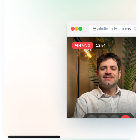
saludtech.cl
/videoconsulta
12:57
EN VIVO
HEMOS APARECIDO EN
DIARIO FINANCIERO · LA TERCERA