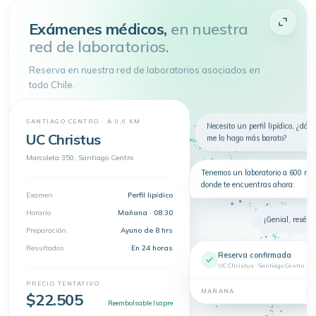
Atenderme
Exámenes médicos,
en nuestra
red de laboratorios.
4.9 de 5
· + 150.000 pacientes atendidos
Toda tu salud en
un
Reserva en nuestra red de laboratorios asociados en
solo lugar
todo Chile.
Telemedicina, consultas
presenciales y exámenes en un solo
lugar.
SANTIAGO CENTRO · A 0,6 KM
Nuevo
Necesito un perfil lipídico, ¿dón
Telemedicina
Síntomas
Exámenes
UC Christus
me lo hago más barato?
Dermatología
Marcoleta 350, Santiago Centro
Tenemos un laboratorio a 600 m 
donde te encuentras ahora:
Examen
Perfil lipídico
Horario
Mañana · 08:30
¡Genial, resérva
Preparación
Ayuno de 8 hrs
Resultados
En 24 horas
Reserva confirmada
UC Christus · Santiago Centro
PRECIO TENTATIVO
08
MAÑANA
$22.505
Reembolsable Isapre