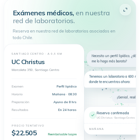
Atenderme
Exámenes médicos,
en nuestra
red de laboratorios.
4.9 de 5
· + 150.000 pacientes atendidos
Toda tu salud en
un
solo lugar
Reserva en nuestra red de laboratorios asociados en
Telemedicina, consultas
todo Chile.
presenciales y exámenes en un solo
lugar.
Nuevo
Telemedicina
Síntomas
Exámenes
SANTIAGO CENTRO · A 0,6 KM
Necesito un perfil lipídico, ¿dón
UC Christus
me lo hago más barato?
Dermatología
Marcoleta 350, Santiago Centro
Tenemos un laboratorio a 600 m 
donde te encuentras ahora:
Examen
Perfil lipídico
Horario
Mañana · 08:30
¡Genial, resérva
Preparación
Ayuno de 8 hrs
Resultados
En 24 horas
Reserva confirmada
UC Christus · Santiago Centro
PRECIO TENTATIVO
08
MAÑANA
$22.505
Reembolsable Isapre