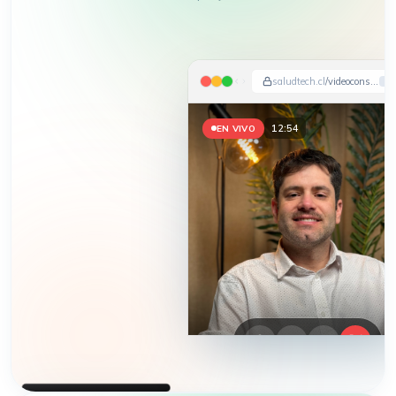
saludtech.cl
/videoconsulta
12:57
EN VIVO
HEMOS APARECIDO EN
DIARIO FINANCIERO · LA TERCERA