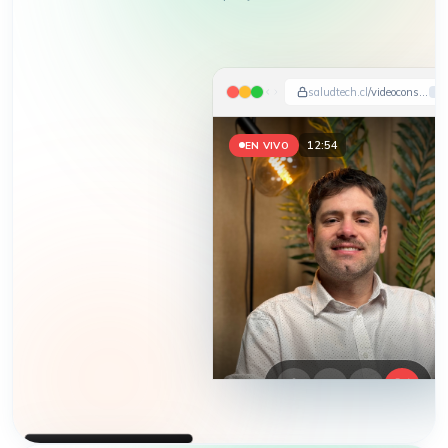
saludtech.cl
/videoconsulta
12:57
EN VIVO
HEMOS APARECIDO EN
DIARIO FINANCIERO · LA TERCERA