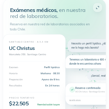
Atenderme
Exámenes médicos,
en nuestra
red de laboratorios.
4.9 de 5
· + 150.000 pacientes atendidos
Toda tu salud en
un
Reserva en nuestra red de laboratorios asociados en
solo lugar
todo Chile.
Telemedicina, consultas
presenciales y exámenes en un solo
lugar.
SANTIAGO CENTRO · A 0,6 KM
Nuevo
Necesito un perfil lipídico, ¿dón
Telemedicina
Síntomas
Exámenes
UC Christus
me lo hago más barato?
Dermatología
Marcoleta 350, Santiago Centro
Tenemos un laboratorio a 600 m 
donde te encuentras ahora:
Examen
Perfil lipídico
Horario
Mañana · 08:30
¡Genial, resérva
Preparación
Ayuno de 8 hrs
Resultados
En 24 horas
Reserva confirmada
UC Christus · Santiago Centro
PRECIO TENTATIVO
08
MAÑANA
$22.505
Reembolsable Isapre